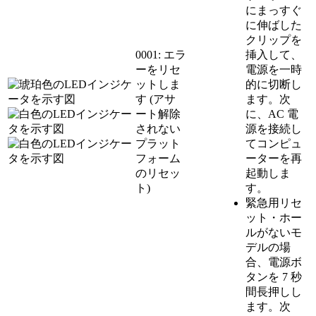
にまっすぐ
に伸ばした
クリップを
0001: エラ
挿入して、
ーをリセ
電源を一時
ットしま
的に切断し
す (アサ
ます。次
ート解除
に、AC 電
されない
源を接続し
プラット
てコンピュ
フォーム
ーターを再
のリセッ
起動しま
ト)
す。
緊急用リセ
ット・ホー
ルがないモ
デルの場
合、電源ボ
タンを 7 秒
間長押しし
ます。次