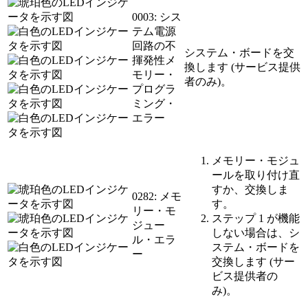
0003: シス
テム電源
回路の不
システム・ボードを交
揮発性メ
換します (サービス提供
モリー・
者のみ)。
プログラ
ミング・
エラー
メモリー・モジュ
ールを取り付け直
すか、交換しま
0282: メモ
す。
リー・モ
ステップ 1 が機能
ジュー
しない場合は、シ
ル・エラ
ステム・ボードを
ー
交換します (サー
ビス提供者の
み)。