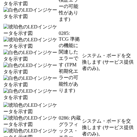
ーの可能
性があり
ます)
0285:
TCG 準拠
の機能に
関連した
システム・ボードを交
エラーで
換します (サービス提供
す (TPM
者のみ)。
初期化エ
ラーの可
能性があ
ります)
0286: 内蔵
システム・ボードを交
グラフィ
換します (サービス提供
ックス・
者のみ)。