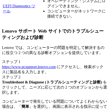
オペレーティング・システムにロ
UEFI Diagnostics ツ
グインできません。
ール
コンピューターがネットワークに
接続できない。
Lenovo サポート Web サイトでのトラブルシュー
ティングおよび診断
Lenovo では、コンピューターの問題を特定して解決するの
に役立つ 2 つの異なる診断オプションを提供しています。
ステップ 1
https://www.pcsupport.lenovo.com
にアクセスし、検索ボック
スに製品名を入力します。
ステップ 2
Troubleshoot & Diagnose (トラブルシューティングと診断)
を
クリックして、ニーズに応じて次の 2 つのオプションから選
択します。
コンピューターで発生している問題についてよくわからない
場合は、「
簡単
」を選択し、画面に表示される指示に従って